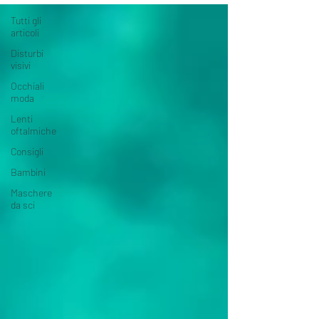
Tutti gli
articoli
Disturbi
visivi
Occhiali
moda
Lenti
oftalmiche
Consigli
Bambini
Maschere
da sci