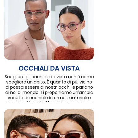
per qualsiasi difetto visivo e per qualsiasi
conformazione della cornea. E dopo...
non saprai più farne a meno.
OCCHIALI DA VISTA
Scegliere gli occhiali da vista non è come
scegliere un abito. È quanto di più vicino
ci possa essere ai nostri occhi, e parlano
di noi al mondo. Ti proponiamo un’ampia
varietà di occhiali di forme, materiali e
design differenti. Classiche, moderne o
eccentriche, ricordati che gli occhiali da
vista esprimono la personalità ed il gusto
di chi li indossa. Prendiamoci insieme il
tempo necessario per sceglierli con cura.