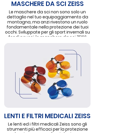
MASCHERE DA SCI ZEISS
Le maschere da sci non sono solo un
dettaglio nel tuo equipaggiamento da
montagna, ma anzi rivestono un ruolo
fondamentale nella protezione dei tuoi
occhi. Sviluppate per gli sport invernali su
fondi nevosi, le maschere da sci ZEISS
proteggono efficacemente i tuoi occhi
dalla neve, dalla pioggia, dal vento e
dalle radiazioni UVA e UVB,
particolarmente intense in alta quota.
Protezione per gli occhi e visione ottimale
con qualsiasi condizione atmosferica,
grazie ad un particolare filtro che
aumenta il contrasto in caso di scarsa
visibilità. Le maschere da sci ZEISS, molto
resistenti e leggere, sono disponibili in
un’ampia scelta di modelli e di
colorazioni alla moda.
LENTI E FILTRI MEDICALI ZEISS
Le lenti ed i filtri medicali Zeiss sono gli
strumenti più efficaci per la protezione