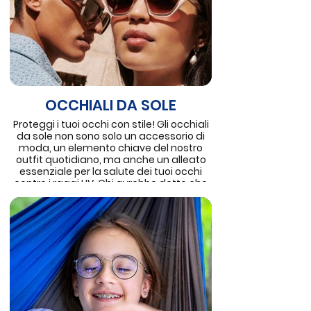
OCCHIALI DA SOLE
Proteggi i tuoi occhi con stile! Gli occhiali
da sole non sono solo un accessorio di
moda, un elemento chiave del nostro
outfit quotidiano, ma anche un alleato
essenziale per la salute dei tuoi occhi
contro i raggi UV. Chi avrebbe detto che
un piccolo accessorio potesse fare così
tanto? Scegli i tuoi occhiali da sole
perfetti, e affronta il mondo con
sicurezza e protezione!