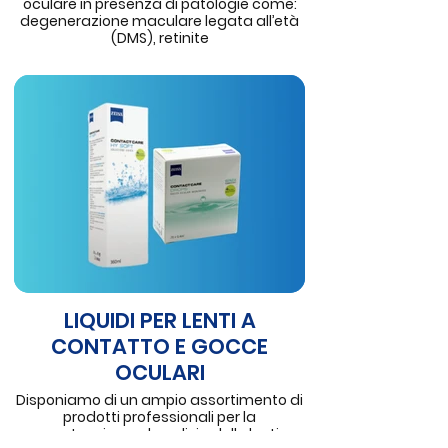
oculare in presenza di patologie come:
degenerazione maculare legata all’età
(DMS), retinite
pigmentosa (RP), retinopatia diabetica,
glaucoma, che necessitano di una
particolare protezione agli occhi.
Garantiscono massimo effetto
protettivo per i bastoncelli grazie
all’indebolimento della componente
spettrale blu, assorbimento della luce
contro l’abbagliamento, aumento
dell’acuità visiva e del contrasto,
riduzione dei tempi di adattamento alle
diverse condizioni luminose, aumento
generale del comfort.
Devono essere sempre prescritte dal
LIQUIDI PER LENTI A
medico oculista.
CONTATTO E GOCCE
OCULARI
Disponiamo di un ampio assortimento di
prodotti professionali per la
manutenzione e la pulizia delle lenti a