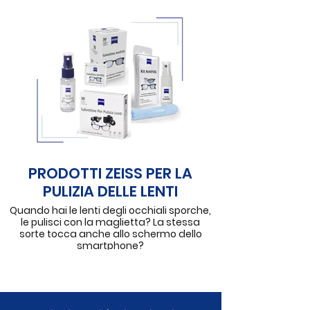
contatto e di sostitutivi lacrimali
particolarmente utili quando gli occhi
sono sottoposti a situazioni stressanti
come l'uso prolungato di lenti a contatto,
la permanenza in ambienti chiusi o
troppe ore trascorse davanti al pc o agli
smartphone che generano occhio
secco. Gocce oculari idratanti o
rinfrescanti, hai solo l’imbarazzo della
scelta... ma lasciati consigliare da chi ha
cura dei tuoi occhi.
PRODOTTI ZEISS PER LA
PULIZIA DELLE LENTI
Quando hai le lenti degli occhiali sporche,
le pulisci con la maglietta? La stessa
sorte tocca anche allo schermo dello
smartphone?
Abbiamo delle soluzioni più consone da
consigliarti:
· Spray per occhiali ZEISS, per pulire in