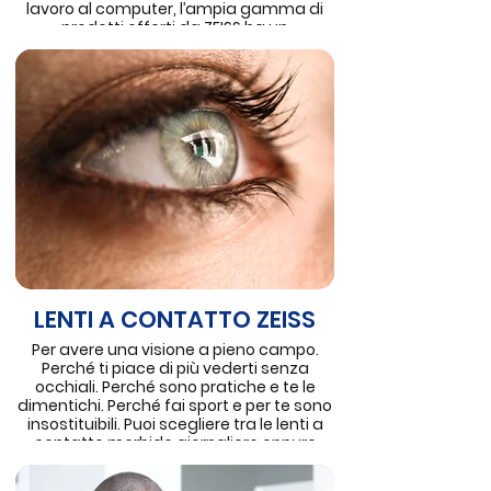
lavoro al computer, l’ampia gamma di
prodotti offerti da ZEISS ha un
denominatore comune: la massima
qualità al servizio del benessere della
tua vista.
LENTI A CONTATTO ZEISS
Per avere una visione a pieno campo.
Perché ti piace di più vederti senza
occhiali. Perché sono pratiche e te le
dimentichi. Perché fai sport e per te sono
insostituibili. Puoi scegliere tra le lenti a
contatto morbide giornaliere oppure
mensili, o puoi optare per le lenti su
costruzione totalmente personalizzabili,